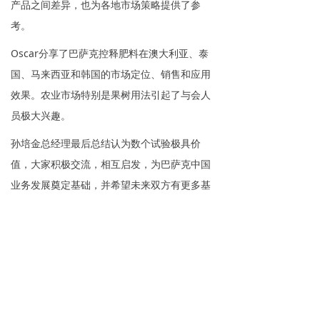
产品之间差异，也为各地市场策略提供了参
考。
Oscar分享了巴萨克控释肥料在澳大利亚、泰
国、马来西亚和韩国的市场定位、销售和应用
效果。农业市场特别是果树用法引起了与会人
员极大兴趣。
孙培金总经理最后总结认为数个试验极具价
值，大家积极交流，相互启发，为巴萨克中国
业务发展奠定基础，并希望未来双方有更多基
于作物的田间试验。
佛罗金钱树种植场
Tobias Fark与金钱树种植户合影