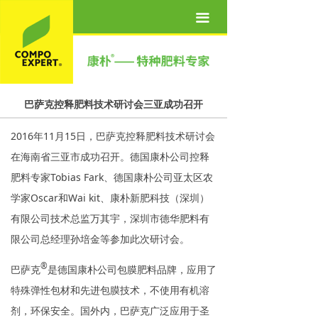
首页
끀
关于我们
产品世界
巴萨克控释肥料技术研讨会三亚成功召开
营养方案
2016年11月15日，巴萨克控释肥料技术研讨会
新闻资讯
在海南省三亚市成功召开。德国康朴公司控释
联系我们
肥料专家Tobias Fark、德国康朴公司亚太区农
学家Oscar和Wai kit、康朴新肥科技（深圳）
人才招聘
有限公司技术总监万其宇，深圳市德华肥料有
限公司总经理孙培金等参加此次研讨会。
®
巴萨克
是德国康朴公司包膜肥料品牌，应用了
特殊弹性包材和先进包膜技术，不使用有机溶
剂，环保安全。国外内，巴萨克广泛应用于圣