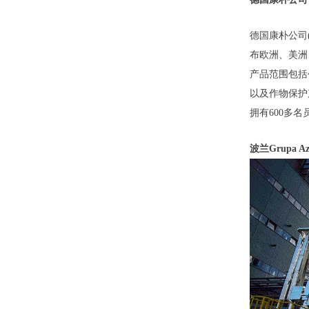
德国康朴公司
布欧洲、美洲
产品范围包括
以及作物保护
拥有600多名
波兰Grupa A