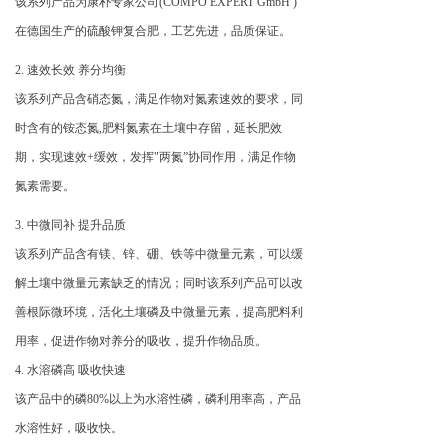
该系列产品为康朴专家公司(COMPO EXPERT GmbH )
在德国生产的硫酸钾复合肥，工艺先进，品质保证。
2. 速效长效 养分均衡
该系列产品含硝态氮，满足作物对氮素速效的要求，同
时含有的铵态氮,肥料氮素在土壤中存留，延长肥效
期，实现速效+缓效，发挥"两氮”协同作用，满足作物
氮素需要。
3. 中微同补 提升品质
该系列产品含有镁、锌、硼、铁等中微量元素，可以缓
解土壤中微量元素缺乏的情况；同时该系列产品可以改
善根际微环境，活化土壤磷及中微量元素，提高肥料利
用率，促进作物对养分的吸收，提升作物品质。
4. 水溶磷高 吸收快速
该产品中的磷80%以上为水溶性磷，磷利用率高，产品
水溶性好，吸收快。