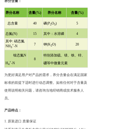
养分含量：
养分名称
含量(%)
养分名称
含量(%)
总含量
40
磷(P
O
)
5
2
5
总氮(N)
15
其中：水溶磷
4
其中: 硝态氮
7
钾(K
O)
20
+
2
NH
-N
3
铵态氮N
特别添加硫、镁、铁、锌、
8
+
H
-N
硼等中微量元素
4
为更好满足用户对产品的需求，养分含量会在满足国家
标准的前提下适时进行动态调整。如有任何对于含量及
使用说明相关问题，请咨询当地经销商或技术服务人
员
。
产品特点：
1. 原装进口 质量保证