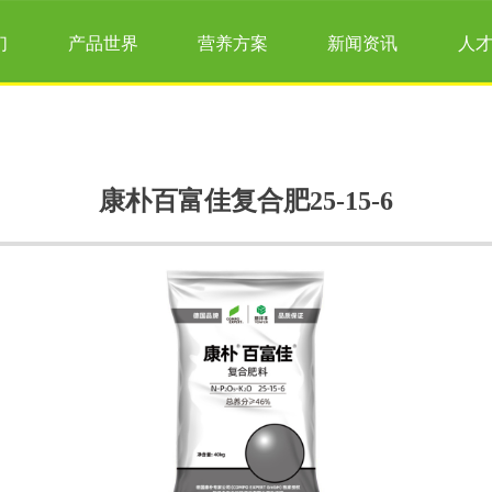
们
产品世界
营养方案
新闻资讯
人
康朴百富佳复合肥25-15-6