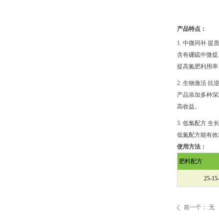
产品特点：
1. 中微同补 提
含有硼硫中微提
提高氮肥利用率
2. 生物激活 抗
产品添加多种深
高收益。
3. 低氯配方 生
低氮配方能有效
使用方法：
肥料配方
25-15
前一个：
无
ꄴ