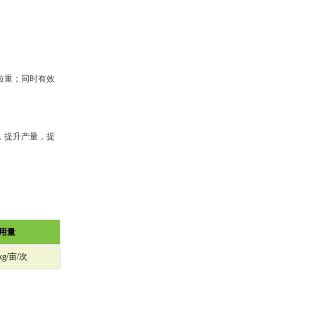
粒重；同时有效
，提升产量，提
用量
0kg/亩/次