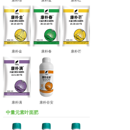
康朴绿
康朴蓝
康朴红
康朴金
康朴春
康朴芒
康朴满
康朴谷安
中量元素叶面肥