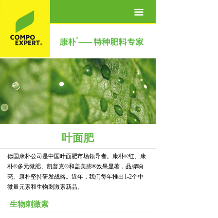
首页
끀
关于我们
产品世界
营养方案
新闻资讯
联系我们
叶面肥
人才招聘
德国康朴公司是中国叶面肥市场领导者。康朴®红、康
朴®多元微肥、凯普克®和盖美膨®效果显著，品牌响
亮。康朴坚持研发战略。近年，我们每年推出1-2个中
微量元素和生物刺激素新品。
生物刺激素