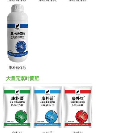
康朴施保欣
大量元素叶面肥