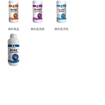
康朴液盖
康朴盖美膨
康朴悬浮镁
康朴盖美
微量元素叶面肥