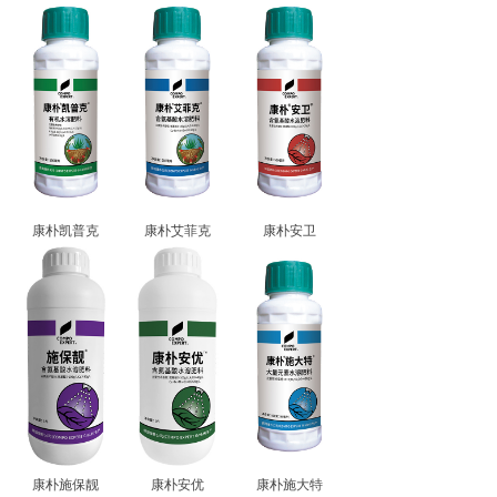
康朴凯普克
康朴艾菲克
康朴安卫
康朴施保靓
康朴安优
康朴施大特